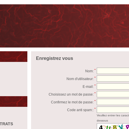
Enregistrez vous
*
Nom:
*
Nom d'utilisateur:
*
E-mail:
*
Choisissez un mot de passe:
*
Confirmez le mot de passe:
*
Code anti spam::
Veuillez entrer les carac
dessous
STRATS