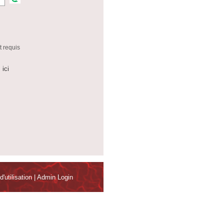
 requis
 ici
'utilisation
|
Admin Login